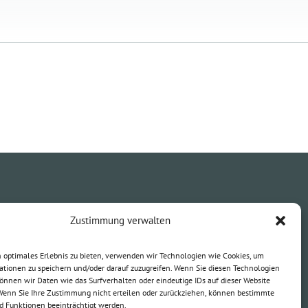
Zustimmung verwalten
Öffnungszeiten
Montag
7:30 — 18:30
 optimales Erlebnis zu bieten, verwenden wir Technologien wie Cookies, um
ationen zu speichern und/oder darauf zuzugreifen. Wenn Sie diesen Technologien
Dienstag
7:30 — 18:30
önnen wir Daten wie das Surfverhalten oder eindeutige IDs auf dieser Website
Mittwoch
7:30 — 18:00
 Wenn Sie Ihre Zustimmung nicht erteilen oder zurückziehen, können bestimmte
Donnerstag
7:30 — 18:30
 Funktionen beeinträchtigt werden.