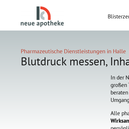
Skip
to
Blisterz
content
Pharmazeutische Dienstleistungen in Halle
Blutdruck messen, In
In der 
großen 
beraten
Umgang 
Alle ph
Wirksam
persönl