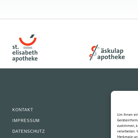
KONTAKT
Um Ihnen ein
Geräteinform
IMPRESSUM
zustimmen, k
verarbeiten.
DATENSCHUTZ
Merkmale und