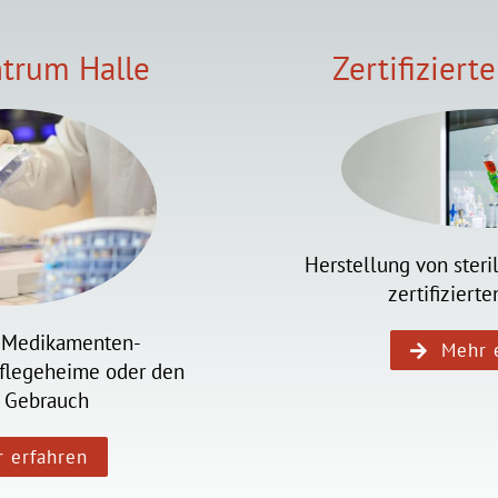
ntrum Halle
Zertifiziert
Herstellung von steri
zertifiziert
 Medikamenten-
Mehr 
Pflegeheime oder den
n Gebrauch
 erfahren