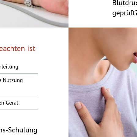
Blutdru
geprüft
eachten ist
nleitung
e Nutzung
en Gerät
ons‑Schulung