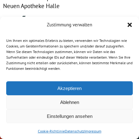
Neuen Apotheke Halle
Zustimmung verwalten
Um Ihnen ein optimales Erlebnis zu bieten, verwenden wir Technologien wie
Cookies, um Geräteinformationen zu speichern und/oder darauf zuzugreifen.
Wenn Sie diesen Technologien zustimmen, können wir Daten wie das
Surfverhalten oder eindeutige IDs auf dieser Website verarbeiten. Wenn Sie Ihre
Zustimmung nicht erteilen oder zurückziehen, können bestimmte Merkmale und
Funktionen beeinträchtigt werden.
Akzeptieren
Neue Apotheke
Ludwig-Wucherer-Str. 10 / 10a
Ablehnen
06108 Halle (Saale)
Einstellungen ansehen
Tel.: (0345) 2028148
Apotheken
Medikamente
Kontakt zu
Fax: (0345) 2028149
App
vorbestellen
uns
Cookie-Richtlinie
Datenschutz
Impressum
E-Mail: service@neue-apotheke-halle.de