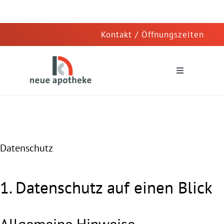
Skip
Kontakt / Öffnungszeiten
to
content
Toggle
Navigation
Neue Apotheke in Halle
Blisterzentrum
Datenschutz
Pharmazeutische Dienstleistungen
Zertifizierter Reinraum
1. Datenschutz auf einen Blick
Apotheken Notdienst (extern)
Kontakt
Allgemeine Hinweise